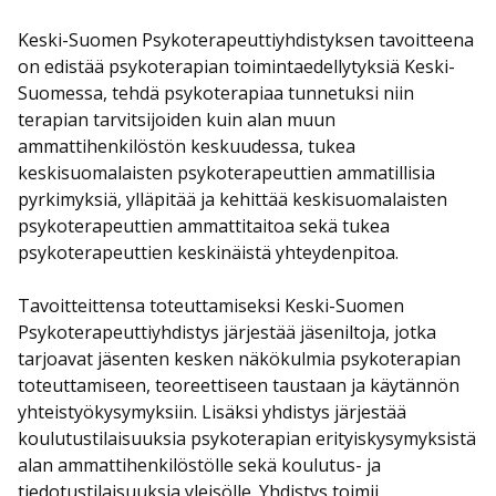
Keski-Suomen Psykoterapeuttiyhdistyksen tavoitteena
on edistää psykoterapian toimintaedellytyksiä Keski-
Suomessa, tehdä psykoterapiaa tunnetuksi niin
terapian tarvitsijoiden kuin alan muun
ammattihenkilöstön keskuudessa, tukea
keskisuomalaisten psykoterapeuttien ammatillisia
pyrkimyksiä, ylläpitää ja kehittää keskisuomalaisten
psykoterapeuttien ammattitaitoa sekä tukea
psykoterapeuttien keskinäistä yhteydenpitoa.
Tavoitteittensa toteuttamiseksi Keski-Suomen
Psykoterapeuttiyhdistys järjestää jäseniltoja, jotka
tarjoavat jäsenten kesken näkökulmia psykoterapian
toteuttamiseen, teoreettiseen taustaan ja käytännön
yhteistyökysymyksiin. Lisäksi yhdistys järjestää
koulutustilaisuuksia psykoterapian erityiskysymyksistä
alan ammattihenkilöstölle sekä koulutus- ja
tiedotustilaisuuksia yleisölle. Yhdistys toimii