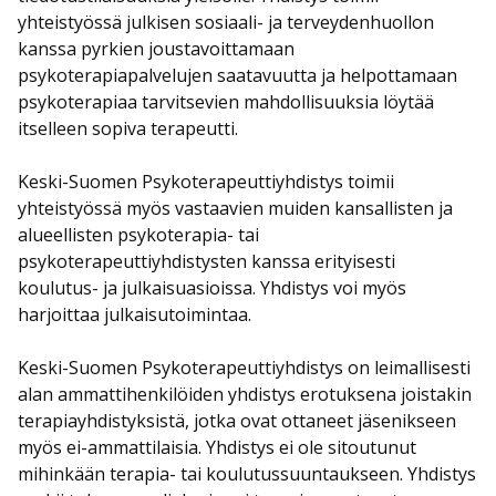
yhteistyössä julkisen sosiaali- ja terveydenhuollon
kanssa pyrkien joustavoittamaan
psykoterapiapalvelujen saatavuutta ja helpottamaan
psykoterapiaa tarvitsevien mahdollisuuksia löytää
itselleen sopiva terapeutti.
Keski-Suomen Psykoterapeuttiyhdistys toimii
yhteistyössä myös vastaavien muiden kansallisten ja
alueellisten psykoterapia- tai
psykoterapeuttiyhdistysten kanssa erityisesti
koulutus- ja julkaisuasioissa. Yhdistys voi myös
harjoittaa julkaisutoimintaa.
Keski-Suomen Psykoterapeuttiyhdistys on leimallisesti
alan ammattihenkilöiden yhdistys erotuksena joistakin
terapiayhdistyksistä, jotka ovat ottaneet jäsenikseen
myös ei-ammattilaisia. Yhdistys ei ole sitoutunut
mihinkään terapia- tai koulutussuuntaukseen. Yhdistys