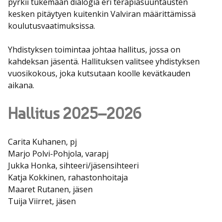
pyrkii tukemaan dialogia eri terapiasuuntausten
kesken pitäytyen kuitenkin Valviran määrittämissä
koulutusvaatimuksissa.
Yhdistyksen toimintaa johtaa hallitus, jossa on
kahdeksan jäsentä. Hallituksen valitsee yhdistyksen
vuosikokous, joka kutsutaan koolle kevätkauden
aikana.
Hallitus 2025–2026
Carita Kuhanen, pj
Marjo Polvi-Pohjola, varapj
Jukka Honka, sihteeri/jäsensihteeri
Katja Kokkinen, rahastonhoitaja
Maaret Rutanen, jäsen
Tuija Viirret, jäsen