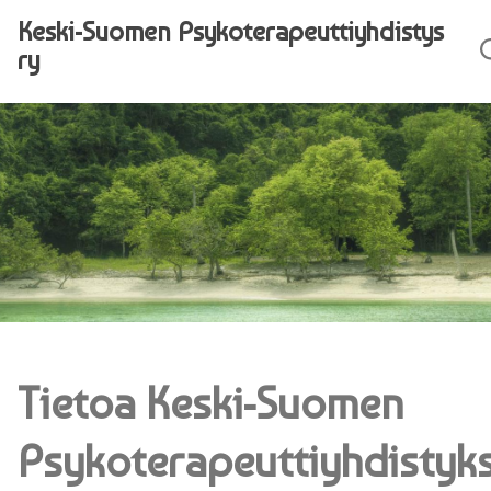
Siirry pääsisältöön (Paina Enter)
Keski-Suomen Psyko­terapeutti­yhdistys
ry
-
Tietoa Keski-Suomen
Psykoterapeuttiyhdistyk