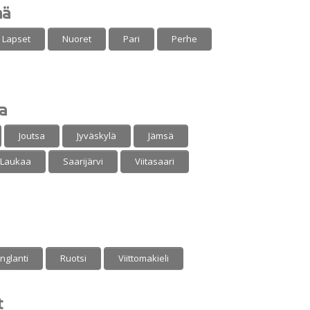
mä
Lapset
Nuoret
Pari
Perhe
a
Joutsa
Jyväskylä
Jämsä
Laukaa
Saarijärvi
Viitasaari
nglanti
Ruotsi
Viittomakieli
t