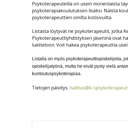
Psykoterapeuteilla on usein monenlaista t
psykoterapiakoulutuksen lisäksi. Näistä koul
psykoterapeuttien omilta kotisivuilta.
Listasta löytyvät ne psykoterapeutit, jotka
Psykoterapeuttiyhdistyksen jäseninä ovat h
luetteloon. Voit hakea psykoterapeuttia useil
Listalla on myös psykoterapeuttiopiskelijoita, j
opiskelijatyönä, mutta he eivät pysty vielä an
kuntoutuspsykoterapiaa.
Tietojen päivitys:
hallitus@k-spsykoterapeutti