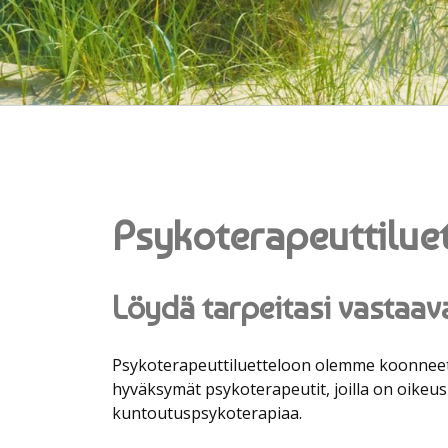
-
Psykoterapeuttilue
Löydä tarpeitasi vastaav
Psykoterapeuttiluetteloon olemme koonneet
hyväksymät psykoterapeutit, joilla on oike
kuntoutuspsykoterapiaa.