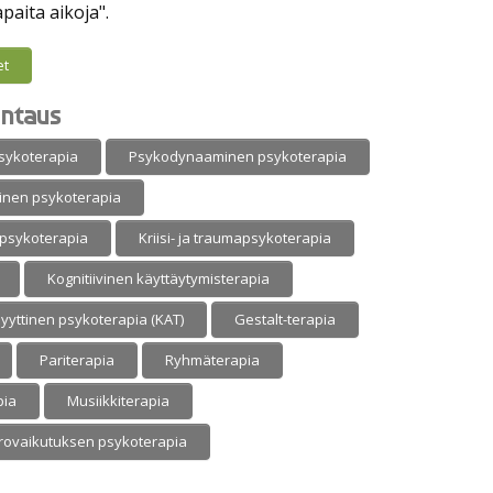
apaita aikoja".
et
ntaus
psykoterapia
Psykodynaaminen psykoterapia
inen psykoterapia
n psykoterapia
Kriisi- ja traumapsykoterapia
Kognitiivinen käyttäytymisterapia
lyyttinen psykoterapia (KAT)
Gestalt-terapia
Pariterapia
Ryhmäterapia
pia
Musiikkiterapia
rovaikutuksen psykoterapia