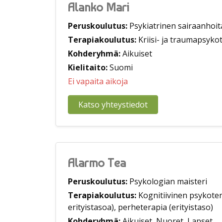
Alanko Mari
Peruskoulutus:
Psykiatrinen sairaanhoit
Terapiakoulutus:
Kriisi- ja traumapsyko
Kohderyhmä:
Aikuiset
Kielitaito:
Suomi
Ei vapaita aikoja
Katso yhteystiedot
Alarmo Tea
Peruskoulutus:
Psykologian maisteri
Terapiakoulutus:
Kognitiivinen psykote
erityistasoa), perheterapia (erityistaso)
Kohderyhmä:
Aikuiset, Nuoret, Lapset