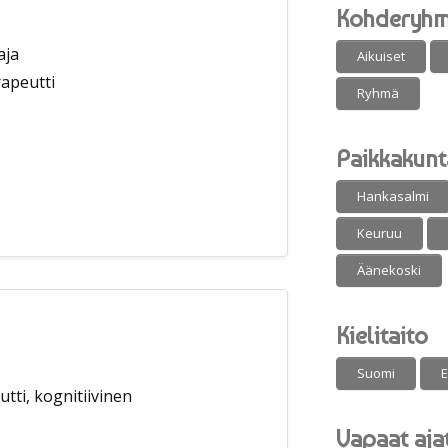
Kohderyh
aja
Aikuiset
apeutti
Ryhmä
Paikkakunt
Hankasalmi
Keuruu
Äänekoski
Kielitaito
Suomi
E
ti, kognitiivinen
Vapaat aja