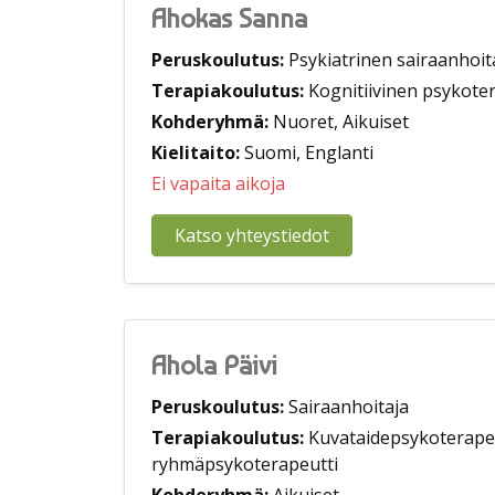
Ahokas Sanna
Peruskoulutus:
Psykiatrinen sairaanhoit
Terapiakoulutus:
Kognitiivinen psykoter
Kohderyhmä:
Nuoret, Aikuiset
Kielitaito:
Suomi, Englanti
Ei vapaita aikoja
Katso yhteystiedot
Ahola Päivi
Peruskoulutus:
Sairaanhoitaja
Terapiakoulutus:
Kuvataidepsykoterapeut
ryhmäpsykoterapeutti