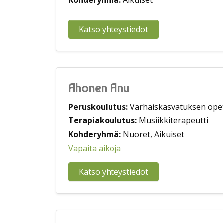
Kohderyhmä:
Aikuiset
Katso yhteystiedot
Ahonen Anu
Peruskoulutus:
Varhaiskasvatuksen opet
Terapiakoulutus:
Musiikkiterapeutti
Kohderyhmä:
Nuoret, Aikuiset
Vapaita aikoja
Katso yhteystiedot