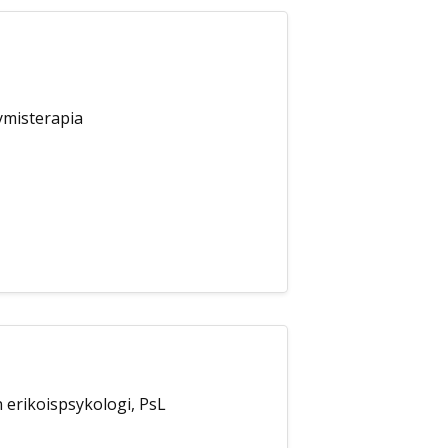
ymisterapia
 erikoispsykologi, PsL