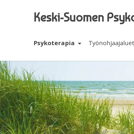
Siirry pääsisältöön (Paina Enter)
Keski-Suomen Psyko­
Psykoterapia
Työnohjaajaluet