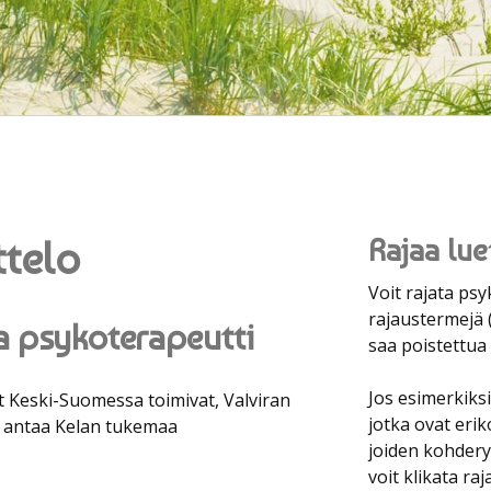
ttelo
Rajaa lue
Voit rajata psy
rajaustermejä 
a psykoterapeutti
saa poistettua 
Jos esimerkiksi
 Keski-Suomessa toimivat, Valviran
jotka ovat eri
us antaa Kelan tukemaa
joiden kohderyh
voit klikata ra