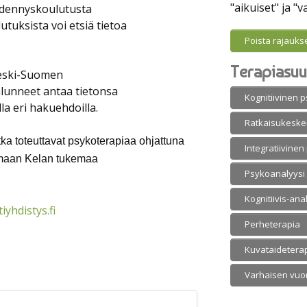
"aikuiset" ja "v
äydennyskoulutusta
utuksista voi etsiä tietoa
Poista rajauks
Terapiasuu
 Keski-Suomen
alunneet antaa tietonsa
Kognitiivinen 
la eri hakuehdoilla.
Ratkaisukeske
otka toteuttavat psykoterapiaa ohjattuna
Integratiivine
tamaan Kelan tukemaa
Psykoanalyysi
Kognitiivis-ana
yhdistys.fi
Perheterapia
Kuvataidetera
Varhaisen vuo