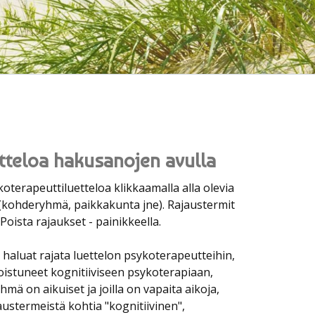
tteloa hakusanojen avulla
koterapeuttiluetteloa klikkaamalla alla olevia
(kohderyhmä, paikkakunta jne). Rajaustermit
Poista rajaukset - painikkeella.
 haluat rajata luettelon psykoterapeutteihin,
koistuneet kognitiiviseen psykoterapiaan,
mä on aikuiset ja joilla on vapaita aikoja,
jaustermeistä kohtia "kognitiivinen",