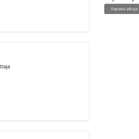
Vapaita aikoja
taja