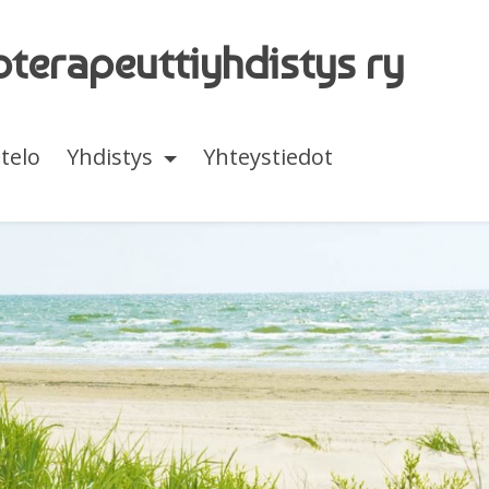
terapeutti­yhdistys ry
telo
Yhdistys
Yhteystiedot