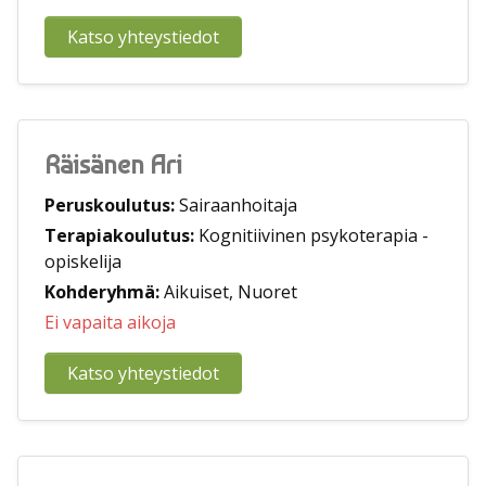
Katso yhteystiedot
Räisänen Ari
Peruskoulutus:
Sairaanhoitaja
Terapiakoulutus:
Kognitiivinen psykoterapia -
opiskelija
Kohderyhmä:
Aikuiset, Nuoret
Ei vapaita aikoja
Katso yhteystiedot