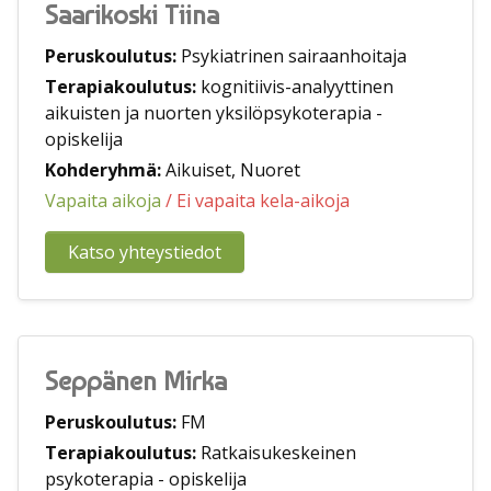
Saarikoski Tiina
Peruskoulutus:
Psykiatrinen sairaanhoitaja
Terapiakoulutus:
kognitiivis-analyyttinen
aikuisten ja nuorten yksilöpsykoterapia -
opiskelija
Kohderyhmä:
Aikuiset, Nuoret
Vapaita aikoja
/ Ei vapaita kela-aikoja
Katso yhteystiedot
Seppänen Mirka
Peruskoulutus:
FM
Terapiakoulutus:
Ratkaisukeskeinen
psykoterapia - opiskelija