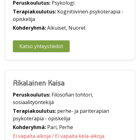
Peruskoulutus:
Psykologi
Terapiakoulutus:
Kognitiivinen psykoterapia -
opiskelija
Kohderyhmä:
Aikuiset, Nuoret
Katso yhteystiedot
Rikalainen Kaisa
Peruskoulutus:
Filosofian tohtori,
sosiaalityöntekijä
Terapiakoulutus:
perhe- ja pariterapian
psykoterapia - opiskelija
Kohderyhmä:
Pari, Perhe
Ei vapaita aikoja
/ Ei vapaita kela-aikoja