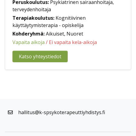
Peruskoulutus:
Psykiatrinen sairaanhoitaja,
terveydenhoitaja
Terapiakoulutus:
Kognitiivinen
käyttäytymisterapia - opiskelija
Kohderyhmä:
Aikuiset, Nuoret
Vapaita aikoja
/ Ei vapaita kela-aikoja
Katso yhteystiedot
hallitus@k-spsykoterapeuttiyhdistys.fi