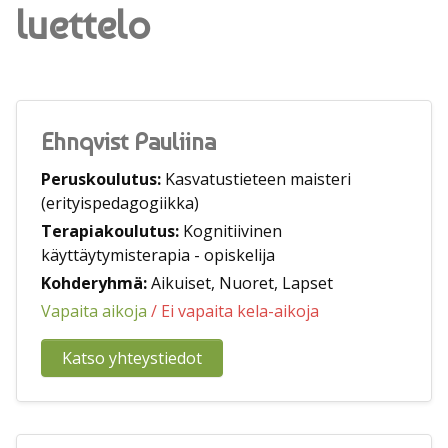
luettelo
Ehnqvist Pauliina
Peruskoulutus:
Kasvatustieteen maisteri
(erityispedagogiikka)
Terapiakoulutus:
Kognitiivinen
käyttäytymisterapia - opiskelija
Kohderyhmä:
Aikuiset, Nuoret, Lapset
Vapaita aikoja
/ Ei vapaita kela-aikoja
Katso yhteystiedot