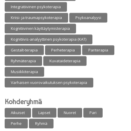
Integratiivinen psykoterapia
Kriisi- ja traumapsykoterapia
Psykoanalyysi
Kognitiivinen käyttäytymisterapia
Kognitiivis-analyyttinen psykoterapia (KAT)
Gestalt-terapia
Perheterapia
Pariterapia
Ryhmäterapia
Kuvataideterapia
Musiikkiterapia
Varhaisen vuorovaikutuksen psykoterapia
Kohderyhmä
Aikuiset
Lapset
Nuoret
Pari
Perhe
Ryhmä