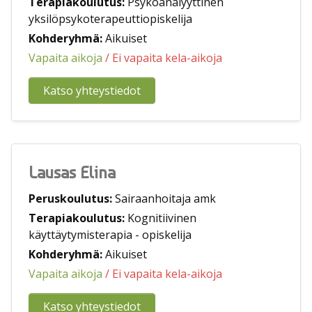
Terapiakoulutus:
Psykoanalyyttinen
yksilöpsykoterapeuttiopiskelija
Kohderyhmä:
Aikuiset
Vapaita aikoja
/ Ei vapaita kela-aikoja
Katso yhteystiedot
Lausas Elina
Peruskoulutus:
Sairaanhoitaja amk
Terapiakoulutus:
Kognitiivinen
käyttäytymisterapia - opiskelija
Kohderyhmä:
Aikuiset
Vapaita aikoja
/ Ei vapaita kela-aikoja
Katso yhteystiedot