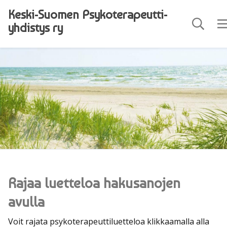
Siirry pääsisältöön (Paina Enter)
Keski-Suomen Psyko­terapeutti­
yhdistys ry
-
Rajaa luetteloa hakusanojen
avulla
Voit rajata psykoterapeuttiluetteloa klikkaamalla alla