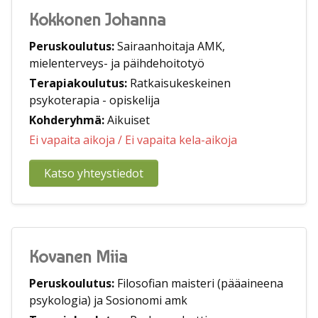
Kokkonen Johanna
Peruskoulutus:
Sairaanhoitaja AMK,
mielenterveys- ja päihdehoitotyö
Terapiakoulutus:
Ratkaisukeskeinen
psykoterapia - opiskelija
Kohderyhmä:
Aikuiset
Ei vapaita aikoja
/ Ei vapaita kela-aikoja
Katso yhteystiedot
Kovanen Miia
Peruskoulutus:
Filosofian maisteri (pääaineena
psykologia) ja Sosionomi amk