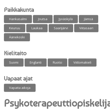
Paikkakunta
Hankasalmi
Joutsa
Jyväskylä
Jämsä
Keuruu
Laukaa
Saarijärvi
Viitasaari
Äänekoski
Kielitaito
Suomi
Englanti
Ruotsi
Viittomakieli
Vapaat ajat
Vapaita aikoja
Psykoterapeuttiopiskelij